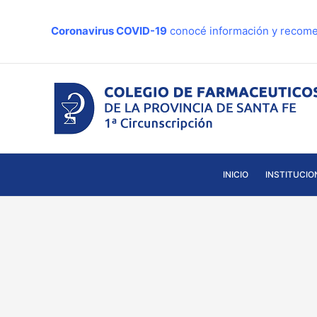
Ir
al
Coronavirus COVID-19
conocé información y recome
contenido
INICIO
INSTITUCIO