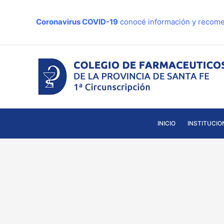
Ir
al
Coronavirus COVID-19
conocé información y recome
contenido
INICIO
INSTITUCIO