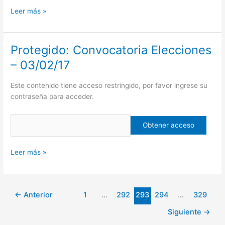
Leer más »
Protegido: Convocatoria Elecciones
Protegido:
Convocatoria
– 03/02/17
Elecciones
–
Este contenido tiene acceso restringido, por favor ingrese su
03/02/17
contraseña para acceder.
Leer más »
←
Anterior
1
…
292
293
294
…
329
Siguiente
→