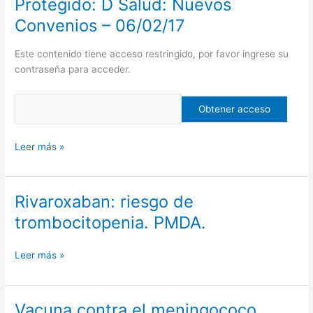
Protegido: D Salud: Nuevos
Protegido:
D
Convenios – 06/02/17
Salud:
Nuevos
Este contenido tiene acceso restringido, por favor ingrese su
Convenios
contraseña para acceder.
–
06/02/17
Leer más »
Rivaroxaban: riesgo de
Rivaroxaban:
riesgo
trombocitopenia. PMDA.
de
trombocitopenia.
Leer más »
PMDA.
Vacuna contra el meningococo.
Vacuna