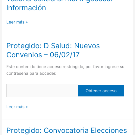
contra
Información
el
meningococo.
Leer más »
Información
Protegido: D Salud: Nuevos
Protegido:
D
Convenios – 06/02/17
Salud:
Nuevos
Este contenido tiene acceso restringido, por favor ingrese su
Convenios
contraseña para acceder.
–
06/02/17
Leer más »
Protegido: Convocatoria Elecciones
Protegido: