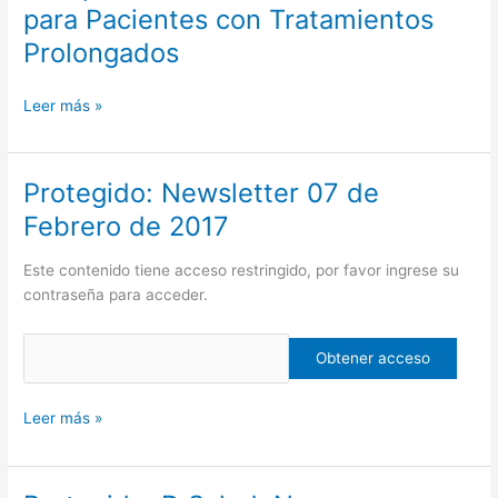
para Pacientes con Tratamientos
de
el
Instituciones
Acceso
Prolongados
Sanitarias
de
Excepción
Leer más »
a
Medicamentos
(RAEM)
Protegido: Newsletter 07 de
Protegido:
para
Newsletter
Pacientes
Febrero de 2017
07
con
de
Tratamientos
Este contenido tiene acceso restringido, por favor ingrese su
Febrero
Prolongados
contraseña para acceder.
de
2017
Leer más »