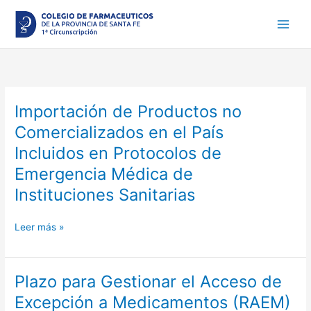
Ir
al
contenido
Importación de Productos no
Importación
de
Comercializados en el País
Productos
Incluidos en Protocolos de
no
Comercializados
Emergencia Médica de
en
Instituciones Sanitarias
el
País
Leer más »
Incluidos
en
Protocolos
de
Plazo para Gestionar el Acceso de
Plazo
Emergencia
para
Excepción a Medicamentos (RAEM)
Médica
Gestionar