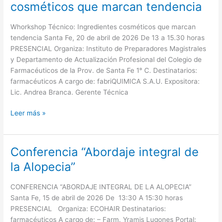
Técnico:
cosméticos que marcan tendencia
Ingredientes
cosméticos
Whorkshop Técnico: Ingredientes cosméticos que marcan
que
tendencia Santa Fe, 20 de abril de 2026 De 13 a 15.30 horas
marcan
PRESENCIAL Organiza: Instituto de Preparadores Magistrales
tendencia
y Departamento de Actualización Profesional del Colegio de
Farmacéuticos de la Prov. de Santa Fe 1° C. Destinatarios:
farmacéuticos A cargo de: fabriQUIMICA S.A.U. Expositora:
Lic. Andrea Branca. Gerente Técnica
Leer más »
Conferencia “Abordaje integral de
Conferencia
“Abordaje
la Alopecia”
integral
de
CONFERENCIA “ABORDAJE INTEGRAL DE LA ALOPECIA”
la
Santa Fe, 15 de abril de 2026 De 13:30 A 15:30 horas
Alopecia”
PRESENCIAL Organiza: ECOHAIR Destinatarios:
farmacéuticos A cargo de: – Farm. Yramis Lugones Portal: