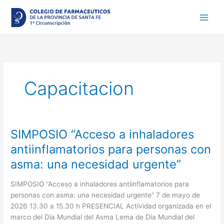
Ir
al
contenido
Capacitacion
SIMPOSIO “Acceso a inhaladores
SIMPOSIO
“Acceso
antiinflamatorios para personas con
a
asma: una necesidad urgente”
inhaladores
antiinflamatorios
SIMPOSIO “Acceso a inhaladores antiinflamatorios para
para
personas con asma: una necesidad urgente” 7 de mayo de
personas
2026 13.30 a 15.30 h PRESENCIAL Actividad organizada en el
con
marco del Día Mundial del Asma Lema de Día Mundial del
asma: