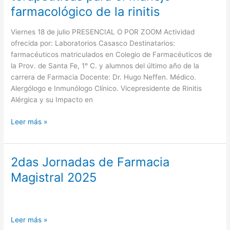
terapéuticas
farmacológico de la rinitis
para
el
Viernes 18 de julio PRESENCIAL O POR ZOOM Actividad
manejo
ofrecida por: Laboratorios Casasco Destinatarios:
farmacológico
farmacéuticos matriculados en Colegio de Farmacéuticos de
de
la Prov. de Santa Fe, 1° C. y alumnos del último año de la
la
carrera de Farmacia Docente: Dr. Hugo Neffen. Médico.
rinitis
Alergólogo e Inmunólogo Clínico. Vicepresidente de Rinitis
Alérgica y su Impacto en
Leer más »
2das Jornadas de Farmacia
2das
Jornadas
Magistral 2025
de
Farmacia
Magistral
2025
Leer más »