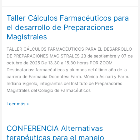
Taller Cálculos Farmacéuticos para
Taller
Cálculos
el desarrollo de Preparaciones
Farmacéuticos
Magistrales
para
el
TALLER CÁLCULOS FARMACÉUTICOS PARA EL DESARROLLO
desarrollo
DE PREPARACIONES MAGISTRALES 23 de septiembre y 07 de
de
octubre de 2025 De 13.30 a 15.30 horas POR ZOOM
Preparaciones
Destinatarios: farmacéuticos y alumnos del último año de la
Magistrales
carrera de Farmacia Docentes: Farm. Mónica Asinari y Farm.
Indiana Vignolo, integrantes del Instituto de Preparadores
Magistrales del Colegio de Farmacéuticos
Leer más »
CONFERENCIA Alternativas
CONFERENCIA
Alternativas
terapéuticas para el manejo