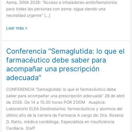
Asma, GINA 2026: “Acceso a inhaladores antiinflamatorios
una
para todas las personas con asma: sigue siendo una
necesidad
necesidad urgente” […]
urgente”
Leer más »
Conferencia “Semaglutida: lo que el
Conferencia
“Semaglutida:
farmacéutico debe saber para
lo
acompañar una prescripción
que
el
adecuada”
farmacéutico
debe
CONFERENCIA “Semaglutida: lo que el farmacéutico debe
saber
saber para acompañar una prescripción adecuada” 28 de abril
para
de 2026. De 14 a 15.30 horas POR ZOOM Auspicia:
acompañar
Laboratorio ELEA Destinatarios: farmacéuticos y alumnos del
una
último año de la carrera de Farmacia A cargo de: Dra. Roxana
prescripción
D. Ratto, médica cardióloga. Especialista en Insuficiencia
adecuada”
Cardíaca. Staff