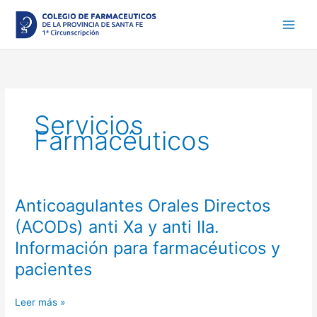
Ir
al
contenido
Servicios
Farmacéuticos
Anticoagulantes Orales Directos
Anticoagulantes
Orales
(ACODs) anti Xa y anti IIa.
Directos
Información para farmacéuticos y
(ACODs)
anti
pacientes
Xa
y
Leer más »
anti