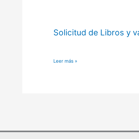
Solicitud
Solicitud de Libros y v
de
Libros
y
vales
Leer más »