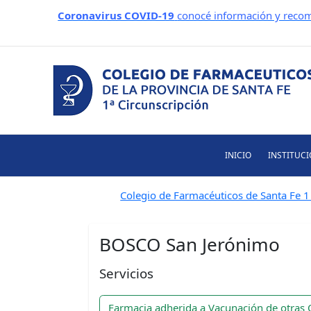
Ir
Coronavirus COVID-19
conocé información y recom
al
contenido
INICIO
INSTITUC
Colegio de Farmacéuticos de Santa Fe 1 
BOSCO San Jerónimo
Servicios
Farmacia adherida a Vacunación de otras 