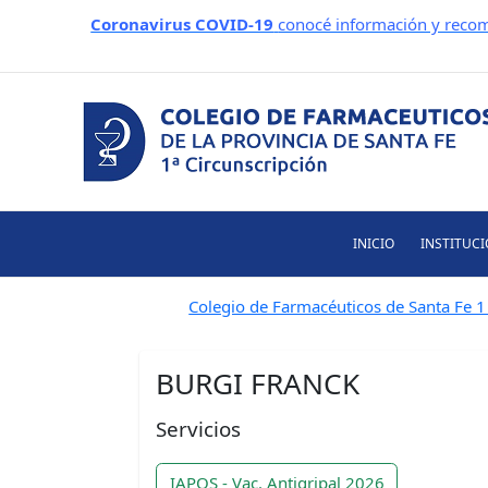
Ir
Coronavirus COVID-19
conocé información y recom
al
contenido
INICIO
INSTITUC
Colegio de Farmacéuticos de Santa Fe 1 
BURGI FRANCK
Servicios
IAPOS - Vac. Antigripal 2026