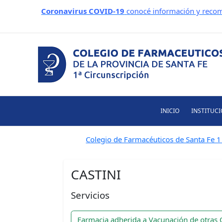
Ir
Coronavirus COVID-19
conocé información y recom
al
contenido
INICIO
INSTITUC
Colegio de Farmacéuticos de Santa Fe 1 
CASTINI
Servicios
Farmacia adherida a Vacunación de otras 