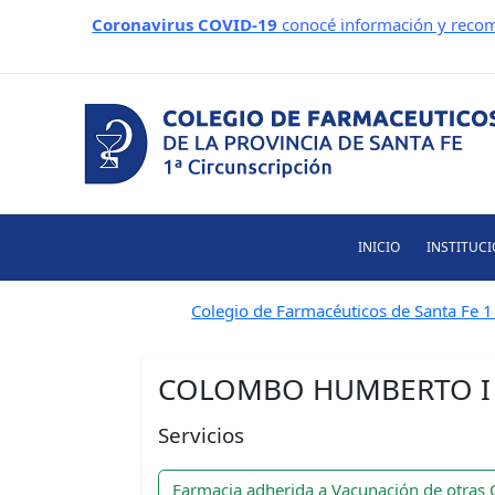
Ir
Coronavirus COVID-19
conocé información y recom
al
contenido
INICIO
INSTITUC
Colegio de Farmacéuticos de Santa Fe 1 
COLOMBO HUMBERTO I
Servicios
Farmacia adherida a Vacunación de otras 