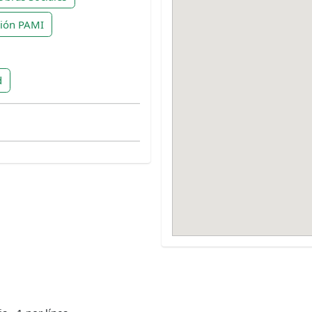
ción PAMI
d