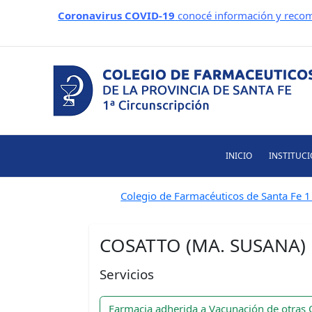
Ir
Coronavirus COVID-19
conocé información y recom
al
contenido
INICIO
INSTITUC
Colegio de Farmacéuticos de Santa Fe 1 
COSATTO (MA. SUSANA)
Servicios
Farmacia adherida a Vacunación de otras 