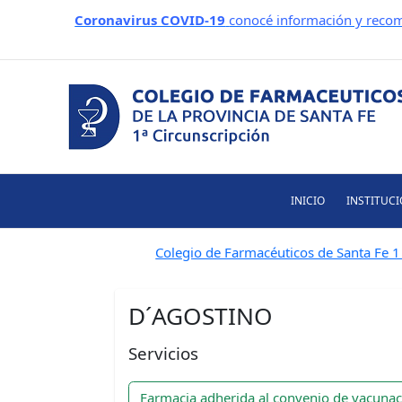
Ir
Coronavirus COVID-19
conocé información y recom
al
contenido
INICIO
INSTITUC
Colegio de Farmacéuticos de Santa Fe 1 
D´AGOSTINO
Servicios
Farmacia adherida al convenio de vacuna