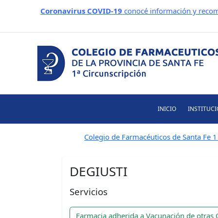
Ir
Coronavirus COVID-19
conocé información y recom
al
contenido
INICIO
INSTITUC
Colegio de Farmacéuticos de Santa Fe 1 
DEGIUSTI
Servicios
Farmacia adherida a Vacunación de otras 