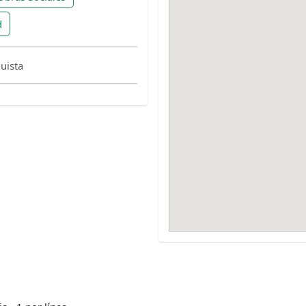
d
uista