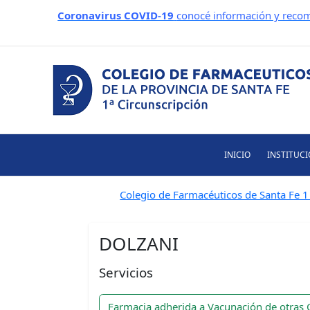
Ir
Coronavirus COVID-19
conocé información y recom
al
contenido
INICIO
INSTITUC
Colegio de Farmacéuticos de Santa Fe 1 
DOLZANI
Servicios
Farmacia adherida a Vacunación de otras 