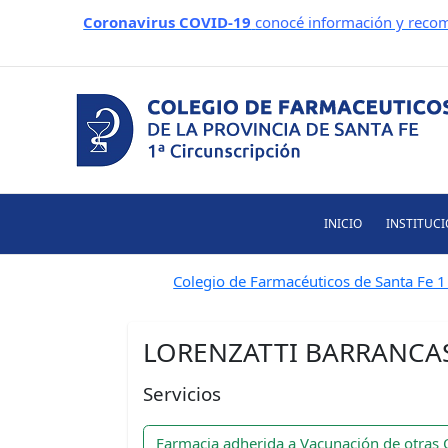
Ir
Coronavirus COVID-19
conocé información y recom
al
contenido
INICIO
INSTITUC
Colegio de Farmacéuticos de Santa Fe 1 
LORENZATTI BARRANCA
Servicios
Farmacia adherida a Vacunación de otras 