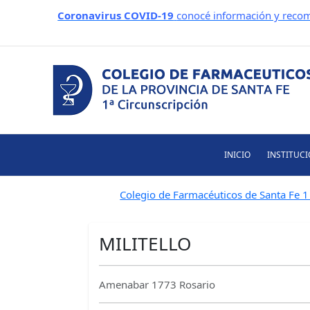
Ir
Coronavirus COVID-19
conocé información y recom
al
contenido
INICIO
INSTITUC
Colegio de Farmacéuticos de Santa Fe 1 
MILITELLO
Amenabar 1773 Rosario