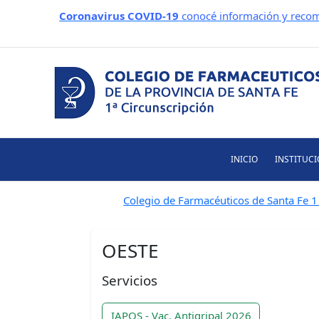
Ir
Coronavirus COVID-19
conocé información y recom
al
contenido
INICIO
INSTITUC
Colegio de Farmacéuticos de Santa Fe 1 
OESTE
Servicios
IAPOS - Vac. Antigripal 2026