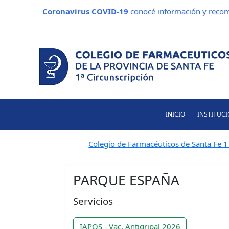
Ir
Coronavirus COVID-19
conocé información y recom
al
contenido
INICIO
INSTITUC
Colegio de Farmacéuticos de Santa Fe 1 
PARQUE ESPAÑA
Servicios
IAPOS - Vac. Antigripal 2026