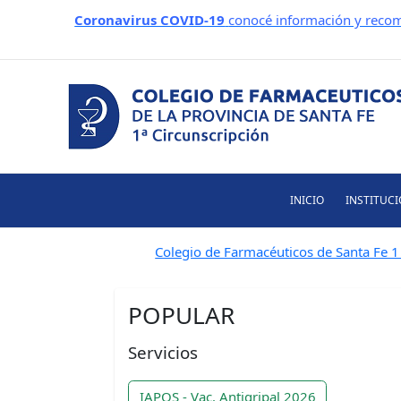
Ir
Coronavirus COVID-19
conocé información y recom
al
contenido
INICIO
INSTITUC
Colegio de Farmacéuticos de Santa Fe 1 
POPULAR
Servicios
IAPOS - Vac. Antigripal 2026