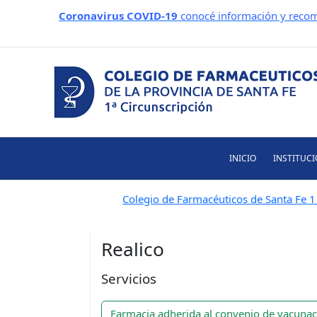
Ir
Coronavirus COVID-19
conocé información y recom
al
contenido
INICIO
INSTITUC
Colegio de Farmacéuticos de Santa Fe 1 
Realico
Servicios
Farmacia adherida al convenio de vacuna