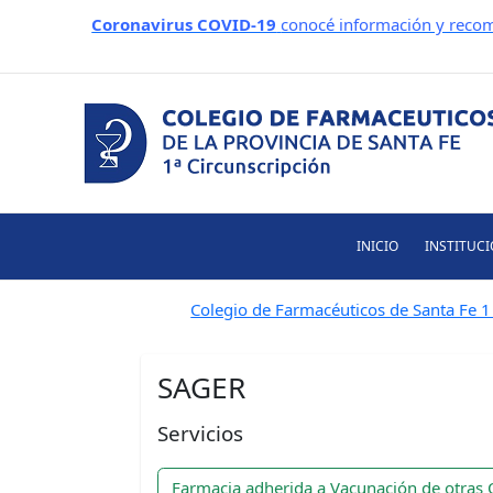
Ir
Coronavirus COVID-19
conocé información y recom
al
contenido
INICIO
INSTITUC
Colegio de Farmacéuticos de Santa Fe 1 
SAGER
Servicios
Farmacia adherida a Vacunación de otras 