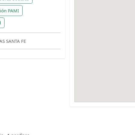
ción PAMI
d
IAS SANTA FE