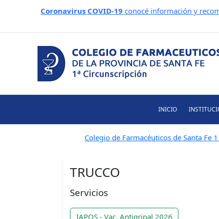
Ir
Coronavirus COVID-19
conocé información y recom
al
contenido
INICIO
INSTITUC
Colegio de Farmacéuticos de Santa Fe 1 
TRUCCO
Servicios
IAPOS - Vac. Antigripal 2026