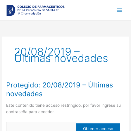
Ir
al
contenido
20/08/2019 –
Últimas novedades
Protegido: 20/08/2019 – Últimas
Protegido:
20/08/2019
novedades
–
Últimas
Este contenido tiene acceso restringido, por favor ingrese su
novedades
contraseña para acceder.