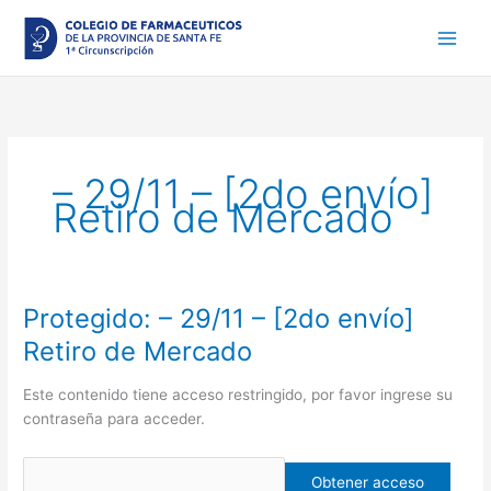
Ir
al
contenido
– 29/11 – [2do envío]
Retiro de Mercado
Protegido: – 29/11 – [2do envío]
Protegido:
–
Retiro de Mercado
29/11
–
Este contenido tiene acceso restringido, por favor ingrese su
[2do
contraseña para acceder.
envío]
Retiro
de