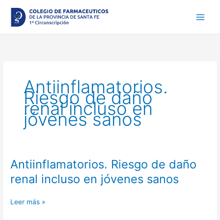
Ir
al
contenido
Antiinflamatorios.
Riesgo de daño
renal incluso en
jóvenes sanos
Antiinflamatorios. Riesgo de daño
Antiinflamatorios.
Riesgo
renal incluso en jóvenes sanos
de
daño
Leer más »
renal
incluso