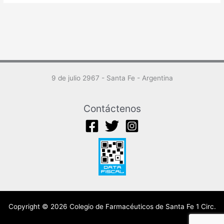
en
jóvenes
sanos
9 de julio 2967 - Santa Fe - Argentina
Contáctenos
Copyright © 2026 Colegio de Farmacéuticos de Santa Fe 1 Circ.