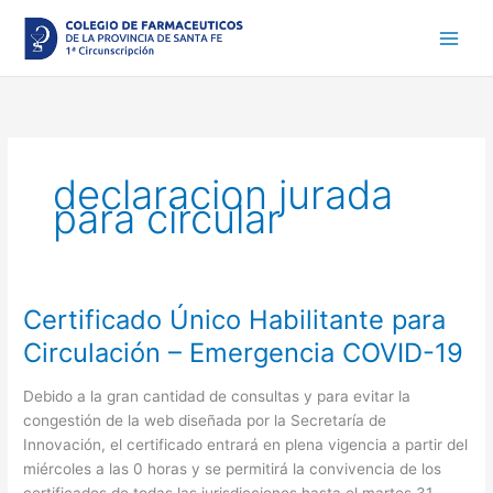
Ir
al
contenido
declaracion jurada
para circular
Certificado Único Habilitante para
Certificado
Único
Circulación – Emergencia COVID-19
Habilitante
para
Debido a la gran cantidad de consultas y para evitar la
Circulación
congestión de la web diseñada por la Secretaría de
–
Innovación, el certificado entrará en plena vigencia a partir del
Emergencia
miércoles a las 0 horas y se permitirá la convivencia de los
COVID-