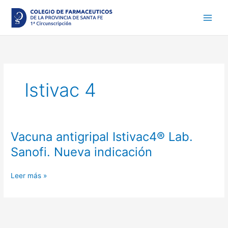
Ir
al
contenido
Istivac 4
Vacuna antigripal Istivac4® Lab.
Vacuna
antigripal
Sanofi. Nueva indicación
Istivac4®
Lab.
Leer más »
Sanofi.
Nueva
indicación