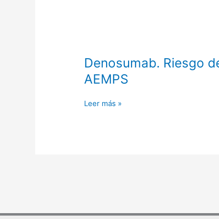
Denosumab.
Denosumab. Riesgo de 
Riesgo
AEMPS
de
fracturas
Leer más »
vertebrales
tras
la
suspensión
del
tratamiento.
AEMPS