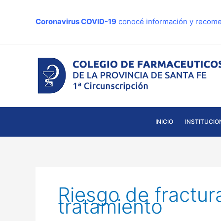
Ir
al
Coronavirus COVID-19
conocé información y recome
contenido
INICIO
INSTITUCIO
Riesgo de fractur
tratamiento