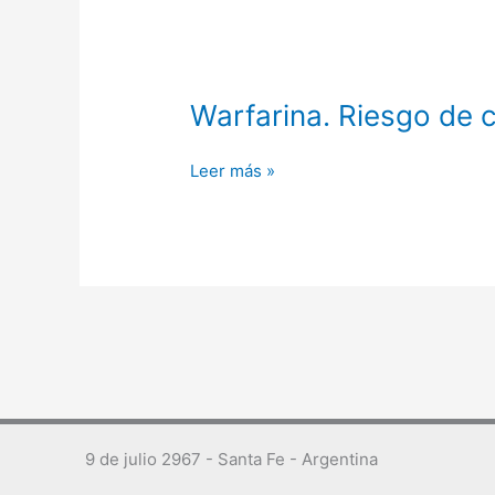
Warfarina.
Warfarina. Riesgo de c
Riesgo
de
Leer más »
calcifilaxia.
ISPCH
9 de julio 2967 - Santa Fe - Argentina