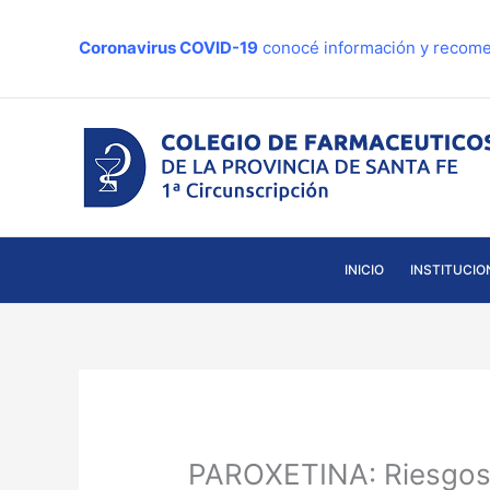
Ir
al
Coronavirus COVID-19
conocé información y recome
contenido
INICIO
INSTITUCIO
PAROXETINA: Riesgos 