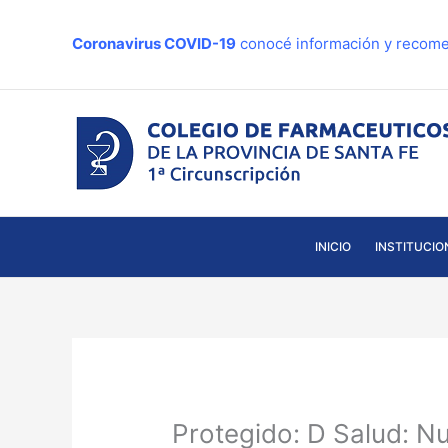
Ir
al
Coronavirus COVID-19
conocé información y recome
contenido
INICIO
INSTITUCIO
Protegido: D Salud: 