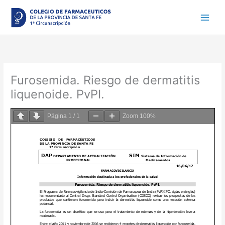
Ir
al
contenido
Furosemida. Riesgo de dermatitis
liquenoide. PvPI.
Página
1
/
1
Zoom
100%