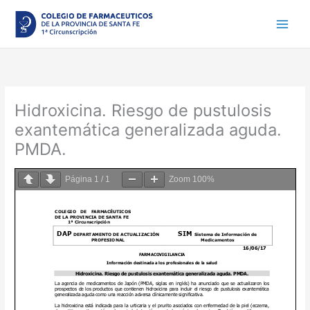
Ir
al
contenido
Hidroxicina. Riesgo de pustulosis
exantemática generalizada aguda.
PMDA.
Página
1
/
1
Zoom
100%