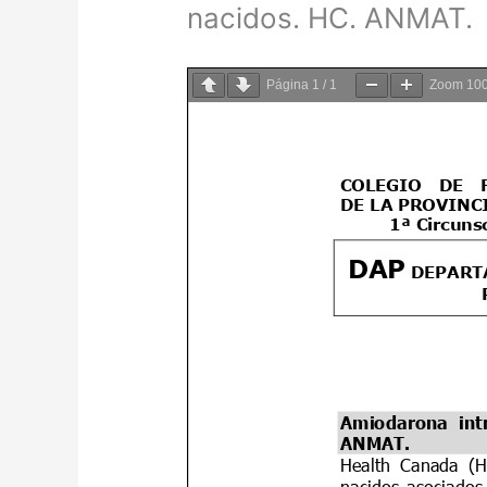
nacidos. HC. ANMAT.
Página
1
/
1
Zoom
10