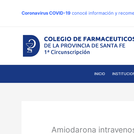
Ir
al
Coronavirus COVID-19
conocé información y recome
contenido
INICIO
INSTITUCIO
Amiodarona intravenos