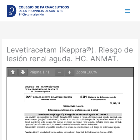
Ir
al
contenido
Levetiracetam (Keppra®). Riesgo de
lesión renal aguda. HC. ANMAT.
Página
1
/
1
Zoom
100%