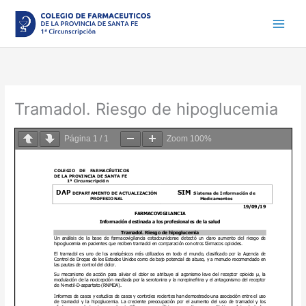
Ir
al
contenido
Tramadol. Riesgo de hipoglucemia
Página
1
/
1
Zoom
100%