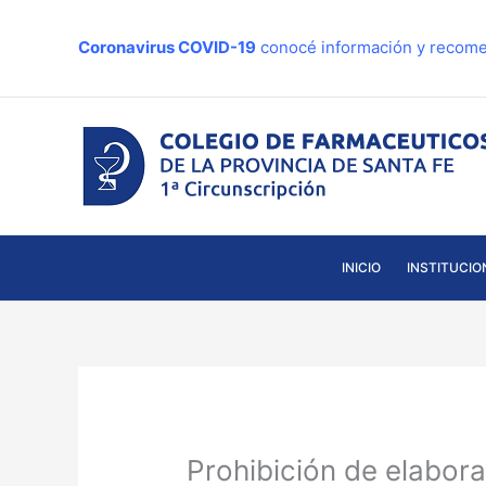
Ir
al
Coronavirus COVID-19
conocé información y recome
contenido
INICIO
INSTITUCIO
Prohibición de elabora