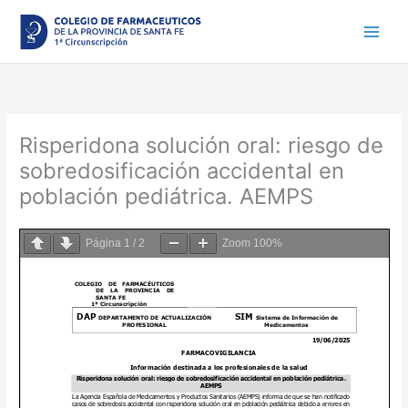
Ir
al
contenido
Risperidona solución oral: riesgo de
sobredosificación accidental en
población pediátrica. AEMPS
Página
1
/
2
Zoom
100%