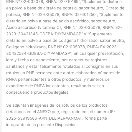
RNE N° 02-035078, RNPA: 02-710189”, “Suplemento dietario
en polvo a base de citrato de potasio, sabor neutro, Citrato de
potasio, RNE N° 02-035078, RNPA: 02-601250”, “Suplemento
dietario en polvo a base de ácido ascórbico, sabor neutro,
Ácido ascórbico (vitamina C), RNE N° 02-035078, RNPA: EX-
2023-30421345-GDEBA-DIYPAMDAGP” y “Suplemento
dietario en polvo a base de colágeno hidrolizado, sabor neutro,
Colágeno hidrolizado, RNE N° 02-035078, RNPA: EX-2023-
30422534-GDEBA-DIYPAMDAGP”, en cualquier presentación,
lote y fecha de vencimiento, por carecer de registros
sanitarios y estar falsamente rotulados al consignar en sus
rótulos un RNE perteneciente a otro elaborador, números de
RNPA pertenecientes a otros productos, y números de
expediente de RNPA inexistentes, resultando ser en
consecuencia productos ilegales.
Se adjuntan imágenes de los rótulos de los productos
detallados en el ANEXO que, registrado con el número IF-
2025-53919586-APN-DLEIAER#ANMAT, forma parte
integrante de la presente Disposición.