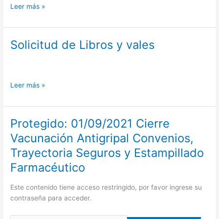
Leer más »
Solicitud de Libros y vales
Solicitud
de
Libros
y
Leer más »
vales
Protegido: 01/09/2021 Cierre
Protegido:
01/09/2021
Vacunación Antigripal Convenios,
Cierre
Trayectoria Seguros y Estampillado
Vacunación
Antigripal
Farmacéutico
Convenios,
Trayectoria
Este contenido tiene acceso restringido, por favor ingrese su
Seguros
contraseña para acceder.
y
Estampillado