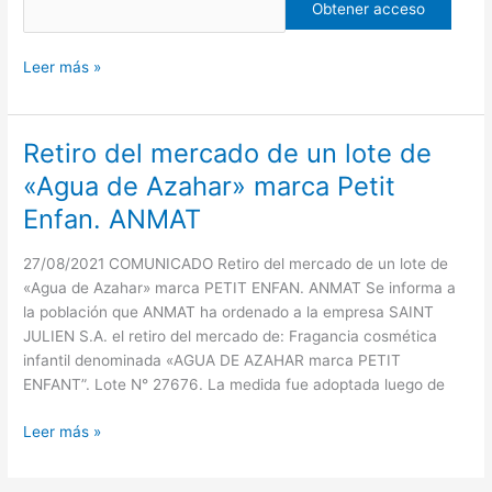
Leer más »
Retiro del mercado de un lote de
Retiro
del
«Agua de Azahar» marca Petit
mercado
Enfan. ANMAT
de
un
27/08/2021 COMUNICADO Retiro del mercado de un lote de
lote
«Agua de Azahar» marca PETIT ENFAN. ANMAT Se informa a
de
la población que ANMAT ha ordenado a la empresa SAINT
«Agua
JULIEN S.A. el retiro del mercado de: Fragancia cosmética
de
infantil denominada «AGUA DE AZAHAR marca PETIT
Azahar»
ENFANT”. Lote N° 27676. La medida fue adoptada luego de
marca
Petit
Leer más »
Enfan.
ANMAT