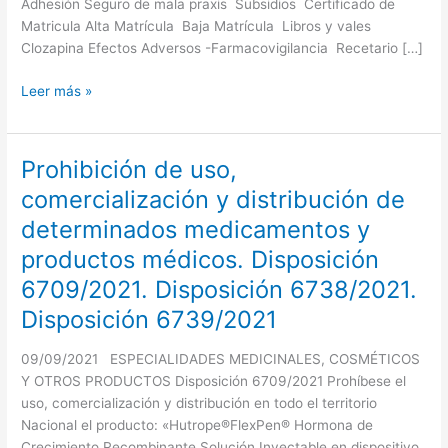
Adhesión Seguro de mala praxis Subsidios Certificado de
Matricula Alta Matrícula Baja Matrícula Libros y vales
Clozapina Efectos Adversos -Farmacovigilancia Recetario […]
Leer más »
Prohibición de uso,
Prohibición
de
comercialización y distribución de
uso,
determinados medicamentos y
comercialización
y
productos médicos. Disposición
distribución
6709/2021. Disposición 6738/2021.
de
Disposición 6739/2021
determinados
medicamentos
09/09/2021 ESPECIALIDADES MEDICINALES, COSMÉTICOS
y
Y OTROS PRODUCTOS Disposición 6709/2021 Prohíbese el
productos
uso, comercialización y distribución en todo el territorio
médicos.
Nacional el producto: «Hutrope®FlexPen® Hormona de
Disposición
Crecimiento Recombinante Solución Inyectable en dispositivo