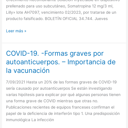
6709/2021.
prellenado para uso subcutáneo, Somatropina 12 mg/3 ml,
Disposición
Lilly» lote AH7097, vencimiento 02/2023, por tratarse de un
6738/2021.
producto falsificado. BOLETÍN OFICIAL 34.744. Jueves
Disposición
6739/2021
Leer más »
COVID-19. -Formas graves por
COVID-
19.
autoanticuerpos. – Importancia de
-
la vacunación
Formas
graves
7/09/2021 Hasta un 20% de las formas graves de COVID-19
por
sería causado por autoanticuerpos Se están investigando
autoanticuerpos.
varias hipótesis para explicar por qué algunas personas tienen
–
una forma grave de COVID mientras que otras no.
Importancia
Publicaciones recientes de equipos franceses confirman el
de
papel de la deficiencia de interferón tipo 1. Una predisposición
la
inmunológica La infección
vacunación