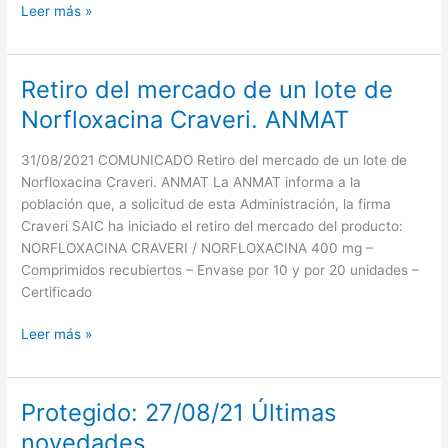
con
Leer más »
la
variante
Alfa
Retiro del mercado de un lote de
Retiro
del
del
SARS-
Norfloxacina Craveri. ANMAT
mercado
CoV-
de
2:
31/08/2021 COMUNICADO Retiro del mercado de un lote de
un
un
Norfloxacina Craveri. ANMAT La ANMAT informa a la
lote
estudio
población que, a solicitud de esta Administración, la firma
de
de
Craveri SAIC ha iniciado el retiro del mercado del producto:
Norfloxacina
cohorte
NORFLOXACINA CRAVERI / NORFLOXACINA 400 mg –
Craveri.
Comprimidos recubiertos – Envase por 10 y por 20 unidades –
ANMAT
Certificado
Leer más »
Protegido: 27/08/21 Últimas
Protegido:
27/08/21
novedades