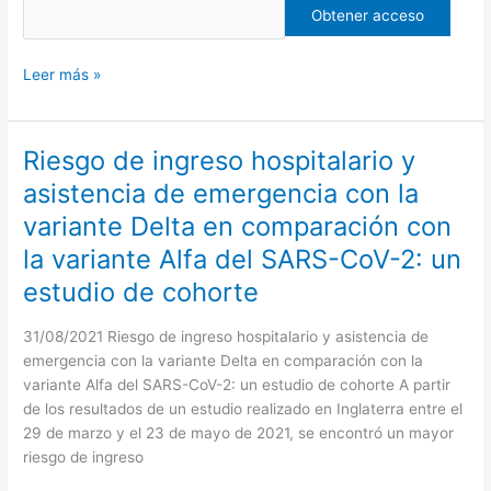
Farmacéutico
Leer más »
Riesgo de ingreso hospitalario y
Riesgo
de
asistencia de emergencia con la
ingreso
variante Delta en comparación con
hospitalario
y
la variante Alfa del SARS-CoV-2: un
asistencia
estudio de cohorte
de
emergencia
31/08/2021 Riesgo de ingreso hospitalario y asistencia de
con
emergencia con la variante Delta en comparación con la
la
variante Alfa del SARS-CoV-2: un estudio de cohorte A partir
variante
de los resultados de un estudio realizado en Inglaterra entre el
Delta
29 de marzo y el 23 de mayo de 2021, se encontró un mayor
en
riesgo de ingreso
comparación