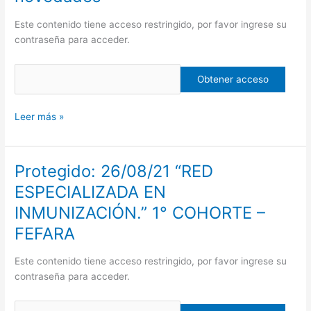
Últimas
novedades
Este contenido tiene acceso restringido, por favor ingrese su
contraseña para acceder.
Leer más »
Protegido: 26/08/21 “RED
Protegido:
26/08/21
ESPECIALIZADA EN
“RED
INMUNIZACIÓN.” 1° COHORTE –
ESPECIALIZADA
EN
FEFARA
INMUNIZACIÓN.”
1°
Este contenido tiene acceso restringido, por favor ingrese su
COHORTE
contraseña para acceder.
–
FEFARA