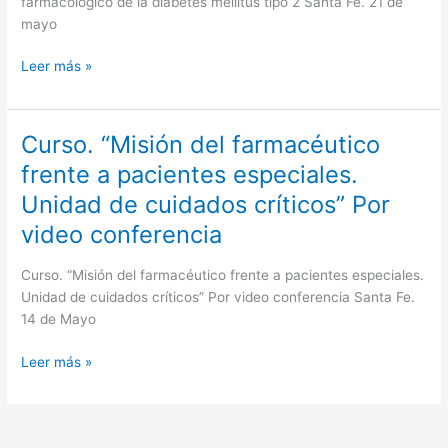
farmacológico de la diabetes mellitus tipo 2 Santa Fe. 21 de
la
mayo
diabetes
mellitus
Leer más »
tipo
2
Curso. “Misión del farmacéutico
Curso.
“Misión
frente a pacientes especiales.
del
Unidad de cuidados críticos” Por
farmacéutico
frente
video conferencia
a
pacientes
Curso. “Misión del farmacéutico frente a pacientes especiales.
especiales.
Unidad de cuidados críticos” Por video conferencia Santa Fe.
Unidad
14 de Mayo
de
cuidados
Leer más »
críticos”
Por
video