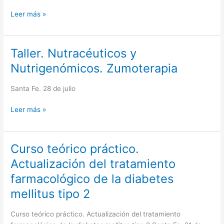
de
Leer más »
las
dislipemias
Taller. Nutracéuticos y
Taller.
Nutracéuticos
Nutrigenómicos. Zumoterapia
y
Nutrigenómicos.
Santa Fe. 28 de julio
Zumoterapia
Leer más »
Curso teórico práctico.
Curso
teórico
Actualización del tratamiento
práctico.
farmacológico de la diabetes
Actualización
del
mellitus tipo 2
tratamiento
farmacológico
Curso teórico práctico. Actualización del tratamiento
de