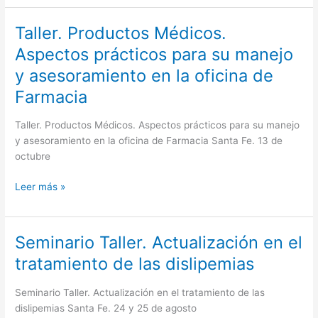
Fe.
28
Taller. Productos Médicos.
Taller.
y
Productos
Aspectos prácticos para su manejo
29
Médicos.
de
y asesoramiento en la oficina de
Aspectos
setiembre
prácticos
Farmacia
para
su
Taller. Productos Médicos. Aspectos prácticos para su manejo
manejo
y asesoramiento en la oficina de Farmacia Santa Fe. 13 de
y
octubre
asesoramiento
en
Leer más »
la
oficina
de
Seminario Taller. Actualización en el
Seminario
Farmacia
Taller.
tratamiento de las dislipemias
Actualización
en
Seminario Taller. Actualización en el tratamiento de las
el
dislipemias Santa Fe. 24 y 25 de agosto
tratamiento