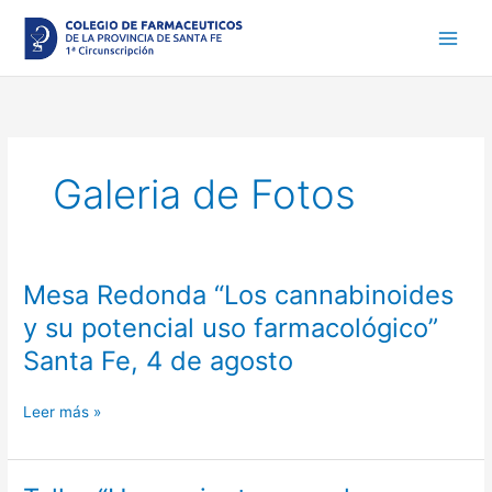
Ir
al
contenido
Galeria de Fotos
Mesa Redonda “Los cannabinoides
Mesa
Redonda
y su potencial uso farmacológico”
“Los
Santa Fe, 4 de agosto
cannabinoides
y
su
Leer más »
potencial
uso
farmacológico”