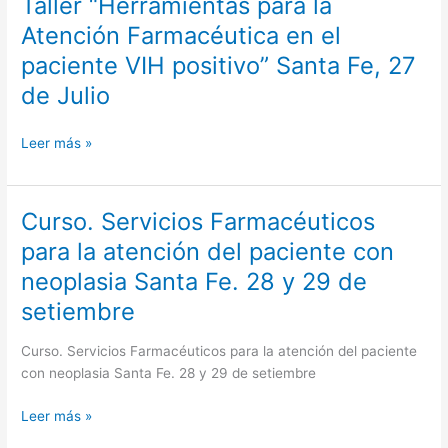
Taller “Herramientas para la
Taller
Santa
“Herramientas
Atención Farmacéutica en el
Fe,
para
4
paciente VIH positivo” Santa Fe, 27
la
de
Atención
de Julio
agosto
Farmacéutica
en
Leer más »
el
paciente
VIH
Curso. Servicios Farmacéuticos
Curso.
positivo”
Servicios
Santa
para la atención del paciente con
Farmacéuticos
Fe,
neoplasia Santa Fe. 28 y 29 de
para
27
la
setiembre
de
atención
Julio
del
Curso. Servicios Farmacéuticos para la atención del paciente
paciente
con neoplasia Santa Fe. 28 y 29 de setiembre
con
neoplasia
Leer más »
Santa