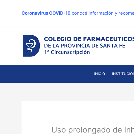
Ir
al
Coronavirus COVID-19
conocé información y recome
contenido
INICIO
INSTITUCIO
Uso prolongado de Inh