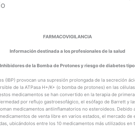
io
FARMACOVIGILANCIA
Información destinada a los profesionales de la salud
nhibidores de la Bomba de Protones y riesgo de diabetes tipo
es (IBP) provocan una supresión prolongada de la secreción áci
versible de la ATPasa H+/K+ (o bomba de protones) en las célula
estos medicamentos se han convertido en la terapia de primera
ermedad por reflujo gastroesofágico, el esófago de Barrett y las
toman medicamentos antiinflamatorios no esteroideos. Debido a 
edicamentos de venta libre en varios estados, el mercado d
das, ubicándolos entre los 10 medicamentos más utilizados en 