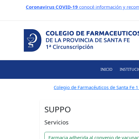
Ir
Coronavirus COVID-19
conocé información y recom
al
contenido
INICIO
INSTITUC
Colegio de Farmacéuticos de Santa Fe 1 
SUPPO
Servicios
Farmacia adherida al convenio de vacuna